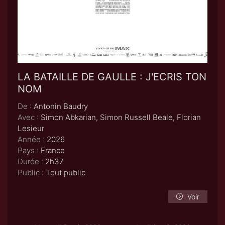
LA BATAILLE DE GAULLE : J'ECRIS TON
NOM
De :
Antonin Baudry
Avec :
Simon Abkarian, Simon Russell Beale, Florian
Lesieur
Année :
2026
Pays :
France
Durée :
2h37
Public :
Tout public
Voir