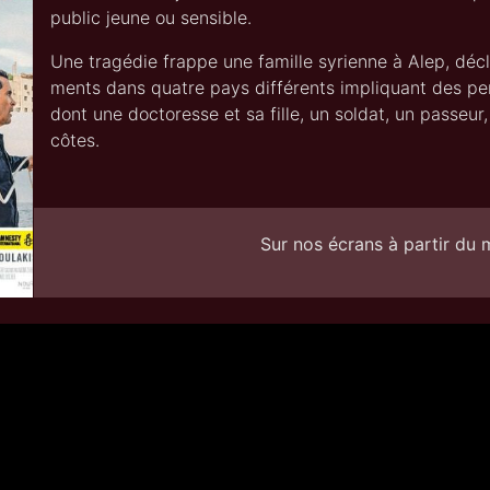
public jeune ou sensible.
Une tra­gé­die frappe une famille syrienne à Alep, décle
ments dans quatre pays dif­fé­rents impli­quant des per
dont une doc­to­resse et sa fille, un sol­dat, un pas­seu
côtes.
Sur nos écrans à partir du m