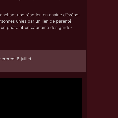
n­chant une réac­tion en chaîne d’é­vé­ne­
­sonnes unies par un lien de paren­té,
r, un poète et un capi­taine des garde-
ercredi 8 juillet