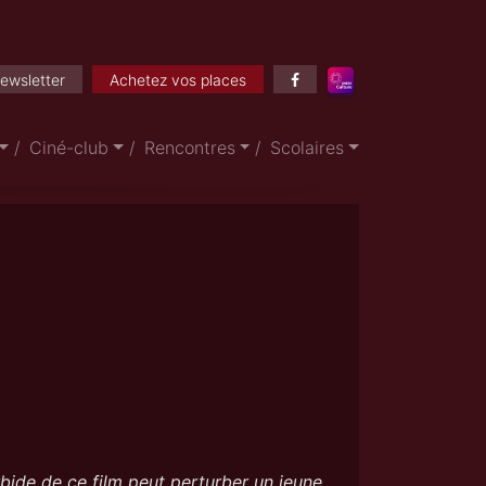
ewsletter
Achetez vos places
Ciné-club
Rencontres
Scolaires
bide de ce film peut perturber un jeune